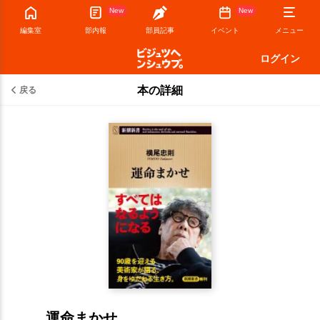
New
New
編集室
部内報
部員記事
イベント
メニュー
ログイン
本の詳細
戻る
運命まかせ