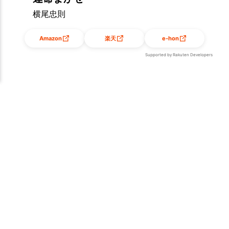
横尾忠則
Amazon
楽天
e-hon
Supported by Rakuten Developers