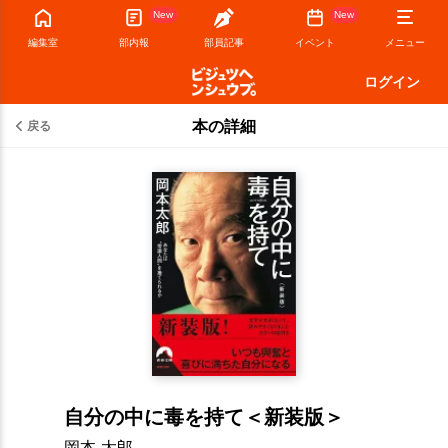
New
New
編集室
部内報
部員記事
イベント
メニュー
ログイン
本の詳細
戻る
自分の中に毒を持て＜新装版＞
岡本 太郎