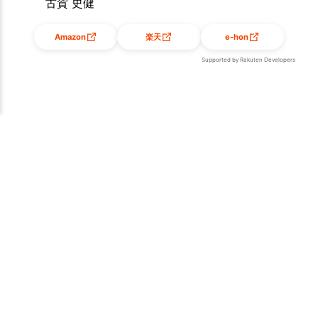
古賀 史健
Amazon
楽天
e-hon
Supported by Rakuten Developers