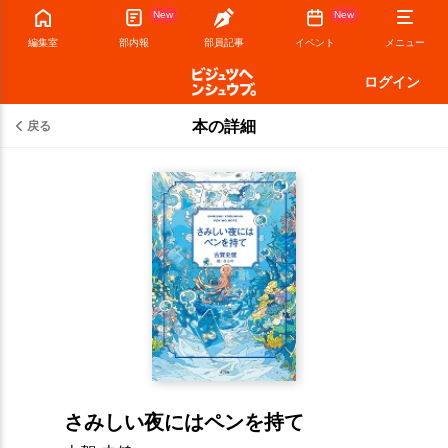
New
New
編集室
部内報
部員記事
イベント
メニュー
ログイン
本の詳細
戻る
さみしい夜にはペンを持て