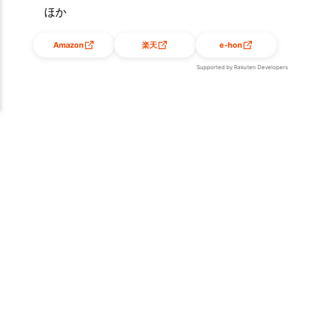
ほか
Amazon
楽天
e-hon
Supported by Rakuten Developers