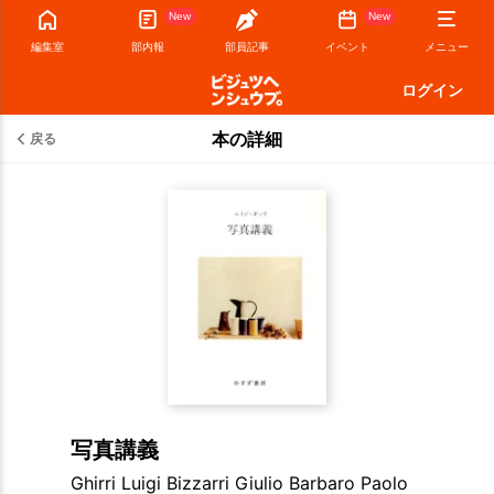
New
New
編集室
部内報
部員記事
イベント
メニュー
ログイン
本の詳細
戻る
写真講義
Ghirri Luigi Bizzarri Giulio Barbaro Paolo