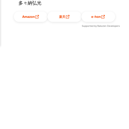
多々納弘光
Amazon
楽天
e-hon
Supported by Rakuten Developers