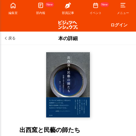
New
New
編集室
部内報
部員記事
イベント
メニュー
ログイン
本の詳細
戻る
出西窯と民藝の師たち