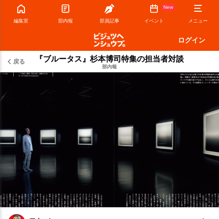
New
編集室
部内報
部員記事
イベント
メニュー
ログイン
『ブルータス』杉本博司特集の担当者対談
戻る
部内報