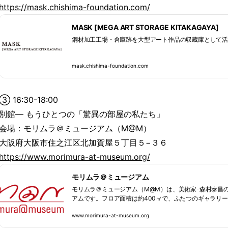
https://mask.chishima-foundation.com/
MASK [MEGA ART STORAGE KITAKAGAYA]
鋼材加工工場・倉庫跡を大型アート作品の収蔵庫として
mask.chishima-foundation.com
③ 16:30-18:00
別館— もうひとつの「驚異の部屋の私たち」
会場：モリムラ＠ミュージアム（M@M）
大阪府大阪市住之江区北加賀屋５丁目５−３６
https://www.morimura-at-museum.org/
モリムラ＠ミュージアム
モリムラ＠ミュージアム（M@M）は、美術家･森村泰昌
アムです。フロア面積は約400㎡で、ふたつのギャラリ
リ、サロン、ショップを併設しています。大阪･北加賀屋駅（Os
www.morimura-at-museum.org
口から徒歩6分。