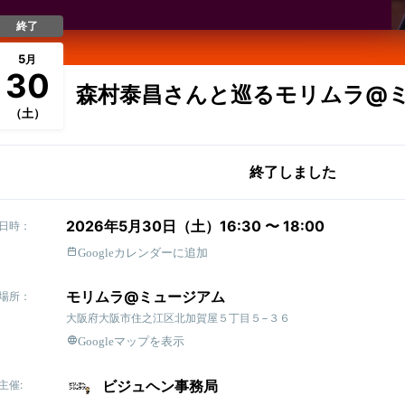
終了
5
月
30
森村泰昌さんと巡るモリムラ@
（土）
終了しました
2026年5月30日（土）16:30 〜 18:00
日時：
Googleカレンダーに追加
モリムラ@ミュージアム
場所：
大阪府大阪市住之江区北加賀屋５丁目５−３６
Googleマップを表示
ビジュヘン事務局
主催: