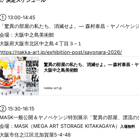
⏰
決定スケジュール
① 13:00-14:45
「驚異の部屋の私たち、消滅せよ。— 森村泰昌・ヤノベケンジ
会場：大阪中之島美術館
大阪府大阪市北区中之島４丁目３−１
https://nakka-art.jp/exhibition-post/sayonara-2026/
驚異の部屋の私たち、消滅せよ。— 森村泰昌・ヤノ
大阪中之島美術館
nakka-art.jp
② 15:30-16:15
MASK一般公開＆ヤノベケンジ特別展示「驚異の部屋、漂流の
会場：MASK（MEGA ART STORAGE KITAKAGAYA）
入場無料
大阪市住之江区北加賀屋5-4-48