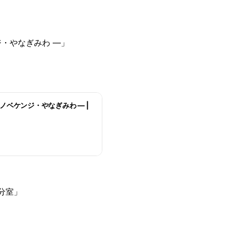
・やなぎみわ —」
ベケンジ・やなぎみわ — |
分室」