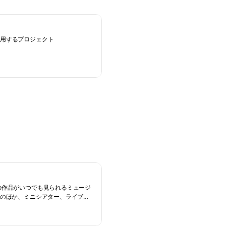
活用するプロジェクト
の作品がいつでも見られるミュージ
ーのほか、ミニシアター、ライブラ
aka Metro 四つ橋線）4号出