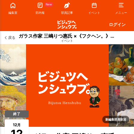
New
編集室
部内報
部員記事
イベント
メニュー
ログイン
ガラス作家 三嶋りつ惠氏 ×《フクヘン。》鈴木芳雄氏 トークセッション｜東京都庭園美術館 展覧会「そこに光が降りてくる」
戻る
イベント
終了
新編集部員歓迎
12
月
12