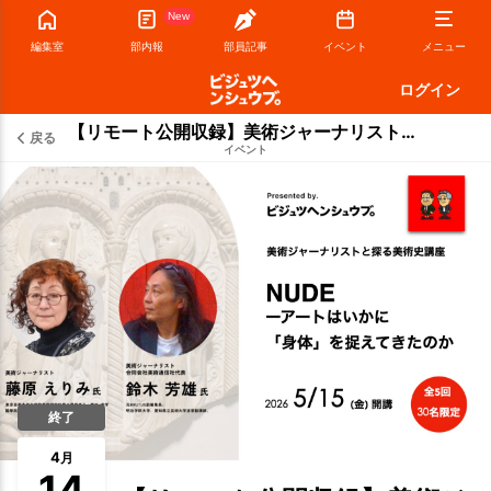
New
編集室
部内報
部員記事
イベント
メニュー
ログイン
【リモート公開収録】美術ジャーナリストと探る美術史講座『NUDE ーアートはいかに「身体」を捉えてきたのか』
戻る
イベント
終了
4
月
14