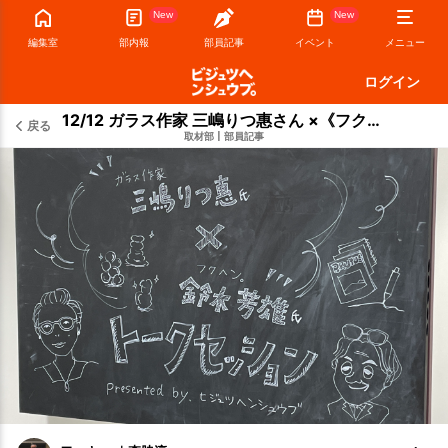
New
New
編集室
部内報
部員記事
イベント
メニュー
ログイン
12/12 ガラス作家 三嶋りつ惠さん ×《フクヘン。》鈴木芳雄さん トークセッション アンケート
戻る
取材部
|
部員記事