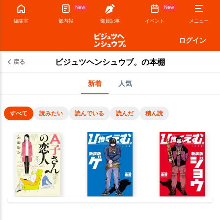
New
New
編集室
部内報
部員記事
イベント
メニュー
ログイン
ビジュツヘンシュウブ。の本棚
戻る
新着
人気
すべて
読みたい
読んでいる
読んだ
積ん読