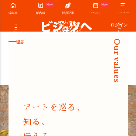
New
New
編集室
部内報
部員記事
イベント
メニュー
ログイン
BIJUTSU
HENSHU
SINCE 2024
理念
Our values
アートを巡る、
知る、