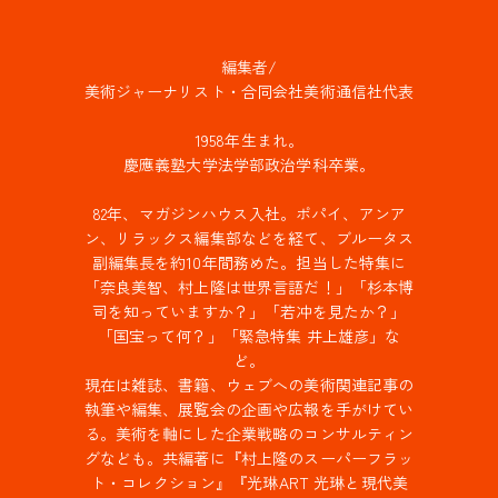
編集者/
美術ジャーナリスト・合同会社美術通信社代表
1958年生まれ。
慶應義塾大学法学部政治学科卒業。
82年、マガジンハウス入社。ポパイ、アンア
ン、リラックス編集部などを経て、ブルータス
副編集長を約10年間務めた。担当した特集に
「奈良美智、村上隆は世界言語だ！」「杉本博
司を知っていますか？」「若冲を見たか？」
「国宝って何？」「緊急特集 井上雄彦」な
ど。
現在は雑誌、書籍、ウェブへの美術関連記事の
執筆や編集、展覧会の企画や広報を手がけてい
る。美術を軸にした企業戦略のコンサルティン
グなども。共編著に『村上隆のスーパーフラッ
ト・コレクション』『光琳ART 光琳と現代美