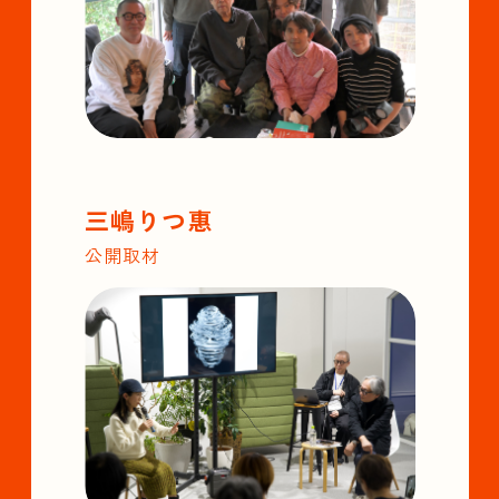
三嶋りつ惠
公開取材