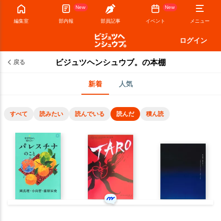
New
New
編集室
部内報
部員記事
イベント
メニュー
ログイン
ビジュツヘンシュウブ。の本棚
戻る
新着
人気
すべて
読みたい
読んでいる
読んだ
積ん読