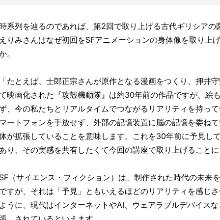
時系列を辿るのであれば、第2回で取り上げる古代ギリシアの
えりみさんはなぜ初回をSFアニメーションの身体像を取り上
か。
「たとえば、士郎正宗さんが原作となる漫画をつくり、押井守監
て映画化された『攻殻機動隊』は約30年前の作品ですが、絵
ず、今の私たちとリアルタイムでつながるリアリティを持って
マートフォンを手放せず、外部の記憶装置に脳の記憶を委ねて
体が拡張していることを意味します。これを30年前に予見し
あり、その実感を共有したくて今回の講座で取り上げることに
SF（サイエンス・フィクション）は、制作された時代の未来
ですが、それは「予見」ともいえるほどのリアリティを感じさ
ように、現代はインターネットやAI、ウェアラブルデバイス
張」されているといえます。