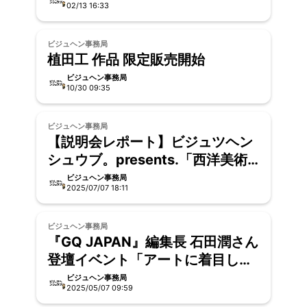
02/13 16:33
ビジュヘン事務局
植田工 作品 限定販売開始
ビジュヘン事務局
10/30 09:35
ビジュヘン事務局
【説明会レポート】ビジュツヘン
シュウブ。presents.「西洋美術
史の『見方』が変わる6か月講
ビジュヘン事務局
2025/07/07 18:11
座」
ビジュヘン事務局
『GQ JAPAN』編集長 石田潤さん
登壇イベント「アートに着目した
GQ JAPAN」~【夜の編集会議】
ビジュヘン事務局
2025/05/07 09:59
#2 ~ に寄せられた感想