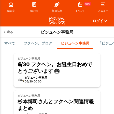
New
編集室
部内報
部員記事
イベント
メニュー
ログイン
ビジュヘン事務局
戻る
すべて
フクヘン。ブログ
ビジュヘン事務局
「ビジュ
ビジュヘン事務局
6/30 フクヘン。お誕生日おめで
とうございます 🎂
ビジュヘン事務局
06/30 00:00
ビジュヘン事務局
杉本博司さんとフクヘン関連情報
まとめ