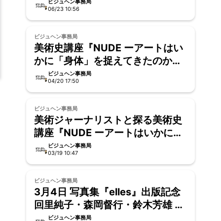
ビジュヘン事務局
06/23 10:56
ビジュヘン事務局
美術史講座『NUDE ーアートはい
かに「身体」を捉えてきたのか』
説明会レポート
ビジュヘン事務局
04/20 17:50
ビジュヘン事務局
美術ジャーナリストと探る美術史
講座『NUDE ーアートはいかに
「身体」を捉えてきたのか』
ビジュヘン事務局
03/19 10:47
ビジュヘン事務局
3月4日 写真集『elles』出版記念
回里純子・森岡督行・鈴木芳雄 ク
ロストーク 開催
ビジュヘン事務局