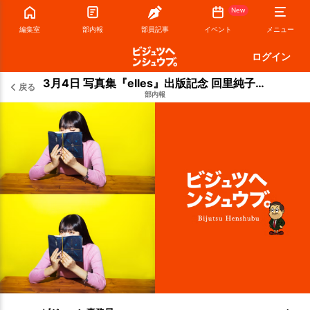
New
編集室
部内報
部員記事
イベント
メニュー
ログイン
3月4日 写真集『elles』出版記念 回里純子・森岡督行・鈴木芳雄 クロストーク 開催
戻る
部内報