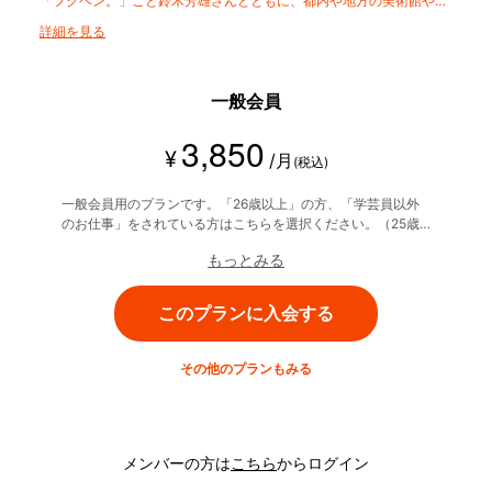
「フクヘン。」こと鈴木芳雄さんとともに、都内や地方の美術館やギ
ャラリーを巡り、 アートを楽しみながら学びます。
詳細を見る
一般会員
3,850
¥
/月
(税込)
一般会員用のプランです。「26歳以上」の方、「学芸員以外
のお仕事」をされている方はこちらを選択ください。（25歳
以下、学芸員の方は別途専用プランがございます）
もっとみる
このプランに入会する
その他のプランもみる
メンバーの方は
こちら
からログイン